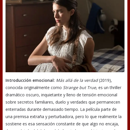
Introducción emocional:
Más allá de la verdad
(2019),
conocida originalmente como
Strange but True
, es un thriller
dramático oscuro, inquietante y lleno de tensión emocional
sobre secretos familiares, duelo y verdades que permanecen
enterradas durante demasiado tiempo. La película parte de
una premisa extraña y perturbadora, pero lo que realmente la
sostiene es esa sensación constante de que algo no encaja,