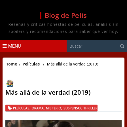
Blog de Pelis
Reseñas y críticas honestas de películas, análisis sin
spoilers y recomendaciones para saber qué ver hoy.
MENU
Home
\
Películas
\
Más allá de la verdad (2019)
Más allá de la verdad (2019)
,
,
,
,
PELÍCULAS
DRAMA
MISTERIO
SUSPENSO
THRILLER