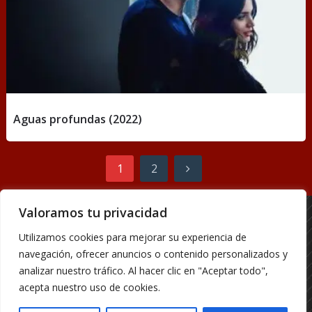
Aguas profundas (2022)
Paginación
1
2
de
entradas
Valoramos tu privacidad
Acerca de (Sobre nosotros)
Utilizamos cookies para mejorar su experiencia de
Página de Contacto
navegación, ofrecer anuncios o contenido personalizados y
Política de Privacidad
analizar nuestro tráfico. Al hacer clic en "Aceptar todo",
Términos y Condiciones
acepta nuestro uso de cookies.