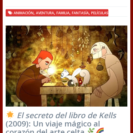
,
,
,
,
ANIMACIÓN
AVENTURA
FAMILIA
FANTASÍA
PELÍCULAS
El secreto del libro de Kells
(2009): Un viaje mágico al
corazón del arte celta