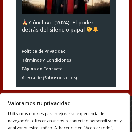
Cónclave (2024): El poder
detrás del silencio papal
Política de Privacidad
Términos y Condiciones
Página de Contacto
Acerca de (Sobre nosotros)
Valoramos tu privacidad
Acerca de (Sobre nosotros)
Utilizamos cookies para mejorar su experiencia de
Página de Contacto
navegación, ofrecer anuncios o contenido personalizados y
Política de Privacidad
analizar nuestro tráfico. Al hacer clic en "Aceptar todo",