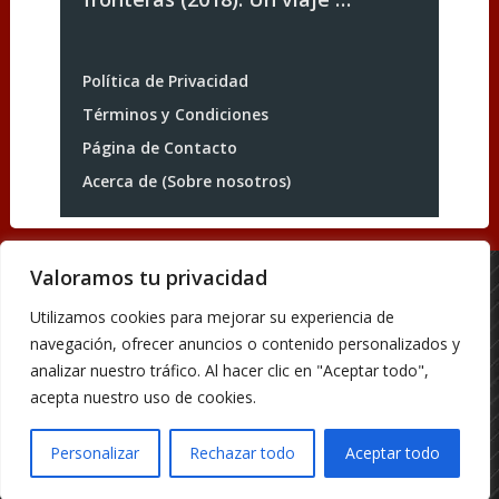
Política de Privacidad
Términos y Condiciones
Página de Contacto
Acerca de (Sobre nosotros)
Valoramos tu privacidad
Acerca de (Sobre nosotros)
Utilizamos cookies para mejorar su experiencia de
Página de Contacto
navegación, ofrecer anuncios o contenido personalizados y
Política de Privacidad
analizar nuestro tráfico. Al hacer clic en "Aceptar todo",
Términos y Condiciones
acepta nuestro uso de cookies.
Blog de Pelis
Copyright © 2026.
Personalizar
Rechazar todo
Aceptar todo
Theme by
MyThemeShop