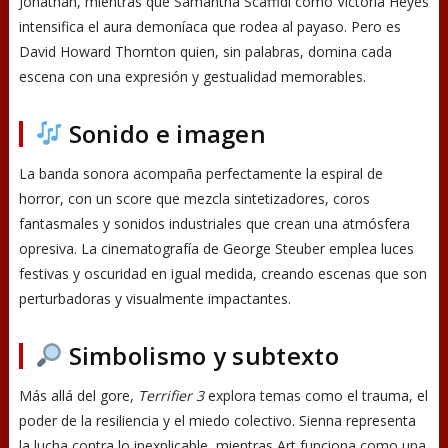
Jonathan, mientras que Samantha Scaffidi como Victoria Heyes
intensifica el aura demoníaca que rodea al payaso. Pero es
David Howard Thornton quien, sin palabras, domina cada
escena con una expresión y gestualidad memorables.
Sonido e imagen
La banda sonora acompaña perfectamente la espiral de
horror, con un score que mezcla sintetizadores, coros
fantasmales y sonidos industriales que crean una atmósfera
opresiva. La cinematografía de George Steuber emplea luces
festivas y oscuridad en igual medida, creando escenas que son
perturbadoras y visualmente impactantes.
Simbolismo y subtexto
Más allá del gore,
Terrifier 3
explora temas como el trauma, el
poder de la resiliencia y el miedo colectivo. Sienna representa
la lucha contra lo inexplicable, mientras Art funciona como una