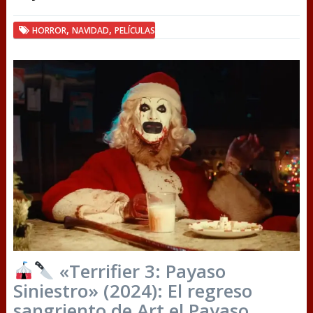
,
,
HORROR
NAVIDAD
PELÍCULAS
«Terrifier 3: Payaso
Siniestro» (2024): El regreso
sangriento de Art el Payaso