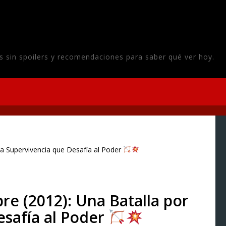
sis sin spoilers y recomendaciones para saber qué ver hoy.
la Supervivencia que Desafía al Poder
e (2012): Una Batalla por
esafía al Poder