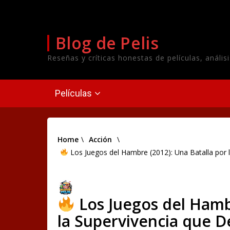
Blog de Pelis
Reseñas y críticas honestas de películas, análi
Películas
Home
\
Acción
\
Los Juegos del Hambre (2012): Una Batalla por 
Los Juegos del Hambr
la Supervivencia que D