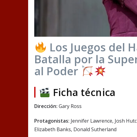
Los Juegos del 
Batalla por la Supe
al Poder
Ficha técnica
Dirección:
Gary Ross
Protagonistas:
Jennifer Lawrence, Josh Hut
Elizabeth Banks, Donald Sutherland