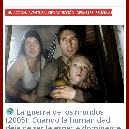
,
,
,
,
ACCIÓN
AVENTURA
CIENCIA FICCIÓN
DESASTRE
PELÍCULAS
La guerra de los mundos
(2005): Cuando la humanidad
deja de ser la especie dominante