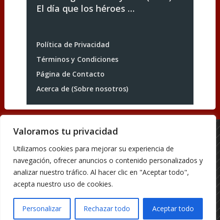
El día que los héroes …
Política de Privacidad
Términos y Condiciones
Página de Contacto
Acerca de (Sobre nosotros)
Valoramos tu privacidad
Acerca de (Sobre nosotros)
Utilizamos cookies para mejorar su experiencia de
Página de Contacto
navegación, ofrecer anuncios o contenido personalizados y
Política de Privacidad
analizar nuestro tráfico. Al hacer clic en "Aceptar todo",
Términos y Condiciones
acepta nuestro uso de cookies.
Blog de Pelis
Copyright © 2026.
Personalizar
Rechazar todo
Aceptar todo
Theme by
MyThemeShop