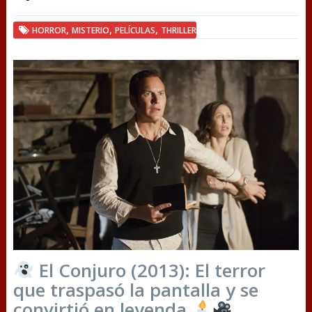
,
,
,
HORROR
MISTERIO
PELÍCULAS
THRILLER
El Conjuro (2013): El terror
que traspasó la pantalla y se
convirtió en leyenda