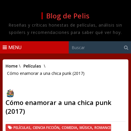
Blog de Pelis
Reseñas y críticas honestas de películas, análisis sin
spoilers y recomendaciones para saber qué ver hoy.
MENU
Home
\
Películas
\
Cómo enamorar a una chica punk (2017)
Cómo enamorar a una chica punk
(2017)
,
,
,
,
PELÍCULAS
CIENCIA FICCIÓN
COMEDIA
MÚSICA
ROMANCE