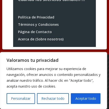
Política de Privacidad
Términos y Condiciones
Página de Contacto
Acerca de (Sobre nosotros)
Valoramos tu privacidad
Acerca de (Sobre nosotros)
Utilizamos cookies para mejorar su experiencia de
Página de Contacto
navegación, ofrecer anuncios o contenido personalizados y
Política de Privacidad
analizar nuestro tráfico. Al hacer clic en "Aceptar todo",
Términos y Condiciones
acepta nuestro uso de cookies.
Blog de Pelis
Copyright © 2026.
Personalizar
Rechazar todo
Aceptar todo
Theme by
MyThemeShop